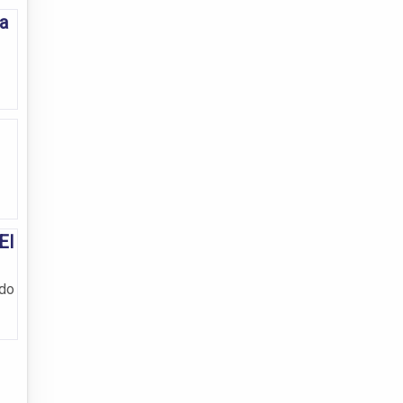
a
EI
odo