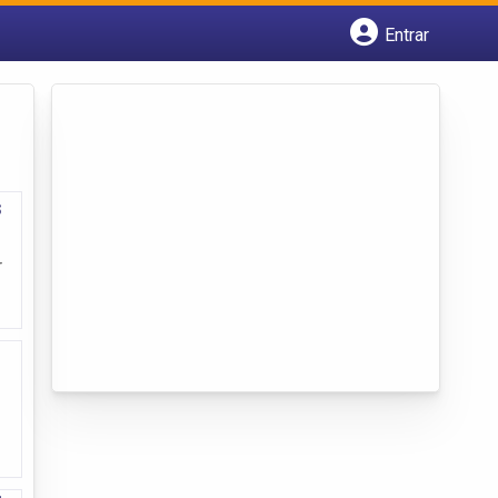
Entrar
Cadastrar empresa
Fazer login
Criar conta
s
r