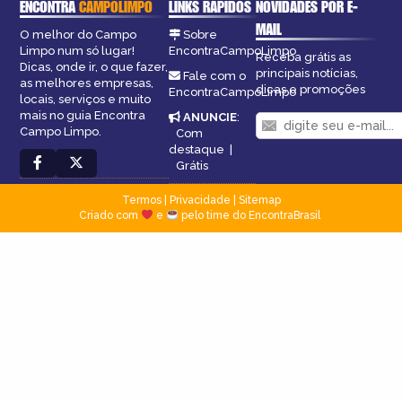
ENCONTRA
CAMPOLIMPO
LINKS RÁPIDOS
NOVIDADES POR E-
MAIL
O melhor do Campo
Sobre
Limpo num só lugar!
EncontraCampoLimpo
Receba grátis as
Dicas, onde ir, o que fazer,
principais notícias,
Fale com o
as melhores empresas,
dicas e promoções
EncontraCampoLimpo
locais, serviços e muito
mais no guia Encontra
ANUNCIE
:
Campo Limpo.
Com
destaque
|
Grátis
Termos
|
Privacidade
|
Sitemap
Criado com
e
pelo time do EncontraBrasil