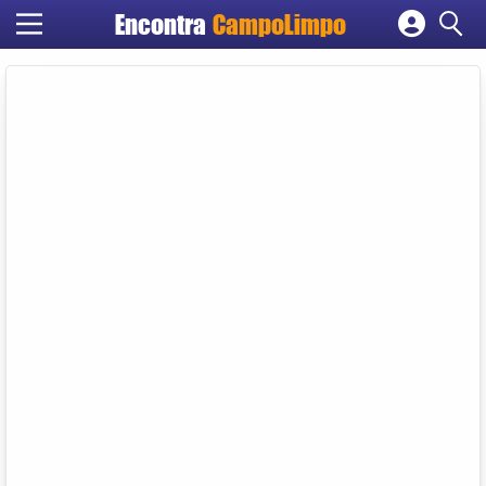
Encontra
CampoLimpo
Cadastrar empresa
Fazer login
Criar conta