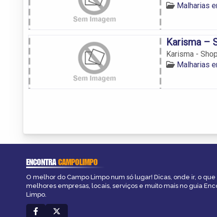
Malharias 
Karisma – 
Karisma - Sho
Malharias 
ENCONTRA
CAMPOLIMPO
O melhor do Campo Limpo num só lugar! Dicas, onde ir, o que 
melhores empresas, locais, serviços e muito mais no guia En
Limpo.