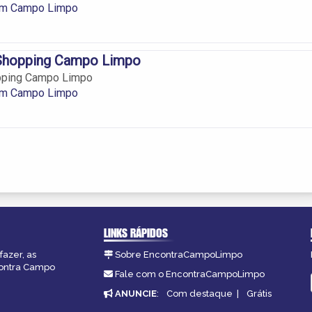
em Campo Limpo
Shopping Campo Limpo
pping Campo Limpo
em Campo Limpo
LINKS RÁPIDOS
fazer, as
Sobre EncontraCampoLimpo
contra Campo
Fale com o EncontraCampoLimpo
ANUNCIE
:
Com destaque
|
Grátis