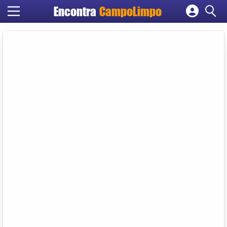
Encontra
CampoLimpo
Cadastrar empresa
Fazer login
Criar conta