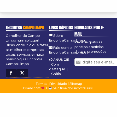
ENCONTRA
CAMPOLIMPO
LINKS RÁPIDOS
NOVIDADES POR E-
MAIL
O melhor do Campo
Sobre
Limpo num só lugar!
EncontraCampoLimpo
Receba grátis as
Dicas, onde ir, o que fazer,
principais notícias,
Fale com o
as melhores empresas,
dicas e promoções
EncontraCampoLimpo
locais, serviços e muito
mais no guia Encontra
ANUNCIE
:
Campo Limpo.
Com
destaque
|
Grátis
Termos
|
Privacidade
|
Sitemap
Criado com
e
pelo time do EncontraBrasil