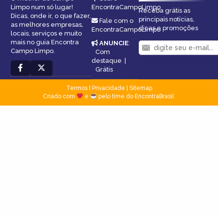
Limpo num só lugar!
EncontraCampoLimpo
Receba grátis as
Dicas, onde ir, o que fazer,
principais notícias,
Fale com o
as melhores empresas,
dicas e promoções
EncontraCampoLimpo
locais, serviços e muito
mais no guia Encontra
ANUNCIE
:
Campo Limpo.
Com
destaque
|
Grátis
Termos
|
Privacidade
|
Sitemap
Criado com
e
pelo time do EncontraBrasil