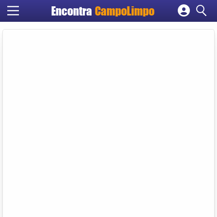
Encontra
CampoLimpo
Cadastrar empresa
Fazer login
Criar conta