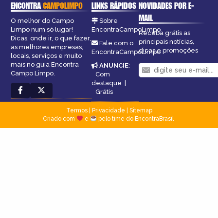
ENCONTRA
CAMPOLIMPO
LINKS RÁPIDOS
NOVIDADES POR E-
MAIL
O melhor do Campo
Sobre
Limpo num só lugar!
EncontraCampoLimpo
Receba grátis as
Dicas, onde ir, o que fazer,
principais notícias,
Fale com o
as melhores empresas,
dicas e promoções
EncontraCampoLimpo
locais, serviços e muito
mais no guia Encontra
ANUNCIE
:
Campo Limpo.
Com
destaque
|
Grátis
Termos
|
Privacidade
|
Sitemap
Criado com
e
pelo time do EncontraBrasil