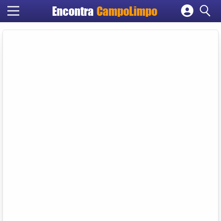
Encontra
CampoLimpo
Cadastrar empresa
Fazer login
Criar conta