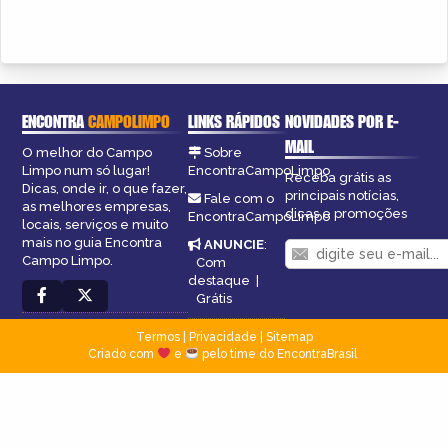
ENCONTRA
CAMPOLIMPO
LINKS RÁPIDOS
NOVIDADES POR E-
MAIL
O melhor do Campo
Sobre
Limpo num só lugar!
EncontraCampoLimpo
Receba grátis as
Dicas, onde ir, o que fazer,
principais notícias,
Fale com o
as melhores empresas,
dicas e promoções
EncontraCampoLimpo
locais, serviços e muito
mais no guia Encontra
ANUNCIE
:
Campo Limpo.
Com
destaque
|
Grátis
Termos
|
Privacidade
|
Sitemap
Criado com
e
pelo time do EncontraBrasil