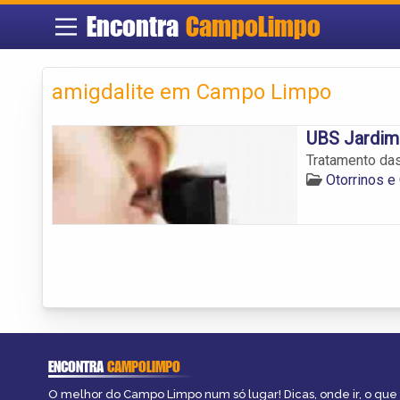
Encontra
CampoLimpo
amigdalite em Campo Limpo
UBS Jardim
Tratamento da
Otorrinos e
ENCONTRA
CAMPOLIMPO
O melhor do Campo Limpo num só lugar! Dicas, onde ir, o que 