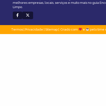
melhores empresas, locais, serviços e muito mais no guia En
Limpo.
Termos
|
Privacidade
|
Sitemap
Criado com
e
pelo time 