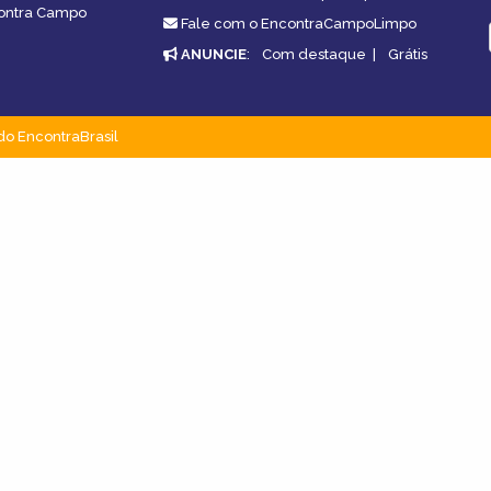
contra Campo
Fale com o EncontraCampoLimpo
ANUNCIE
:
Com destaque
|
Grátis
do EncontraBrasil