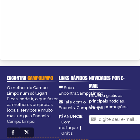
ENCONTRA
CAMPOLIMPO
LINKS RÁPIDOS
NOVIDADES POR E-
MAIL
O melhor do Campo
Sobre
Limpo num só lugar!
EncontraCampoLimpo
Receba grátis as
Dicas, onde ir, o que fazer,
principais notícias,
Fale com o
as melhores empresas,
dicas e promoções
EncontraCampoLimpo
locais, serviços e muito
mais no guia Encontra
ANUNCIE
:
Campo Limpo.
Com
destaque
|
Grátis