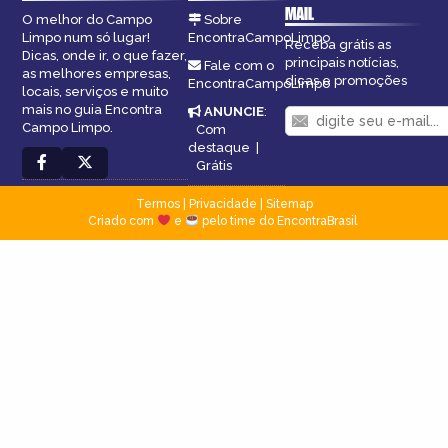
MAIL
O melhor do Campo
Sobre
Limpo num só lugar!
EncontraCampoLimpo
Receba grátis as
Dicas, onde ir, o que fazer,
principais notícias,
Fale com o
as melhores empresas,
dicas e promoções
EncontraCampoLimpo
locais, serviços e muito
mais no guia Encontra
ANUNCIE
:
Campo Limpo.
Com
destaque
|
Grátis
Termos
|
Privacidade
|
Sitemap
Criado com
e
pelo time do EncontraBrasil