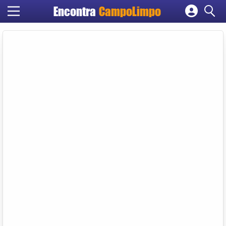
Encontra
CampoLimpo
Cadastrar empresa
Fazer login
Criar conta