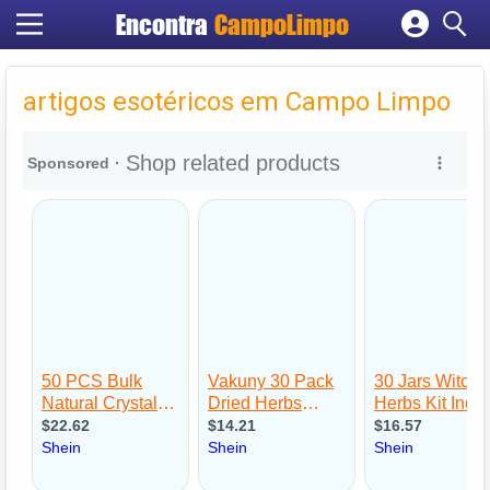
Encontra
CampoLimpo
Cadastrar empresa
Fazer login
artigos esotéricos em Campo Limpo
Criar conta