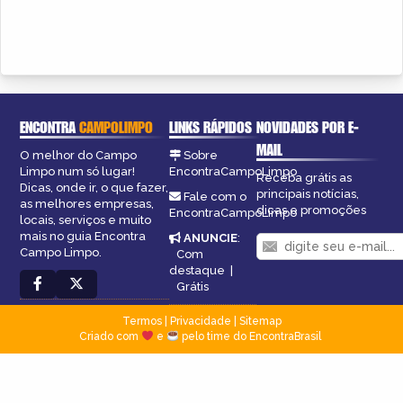
ENCONTRA
CAMPOLIMPO
LINKS RÁPIDOS
NOVIDADES POR E-
MAIL
O melhor do Campo
Sobre
Limpo num só lugar!
EncontraCampoLimpo
Receba grátis as
Dicas, onde ir, o que fazer,
principais notícias,
Fale com o
as melhores empresas,
dicas e promoções
EncontraCampoLimpo
locais, serviços e muito
mais no guia Encontra
ANUNCIE
:
Campo Limpo.
Com
destaque
|
Grátis
Termos
|
Privacidade
|
Sitemap
Criado com
e
pelo time do EncontraBrasil