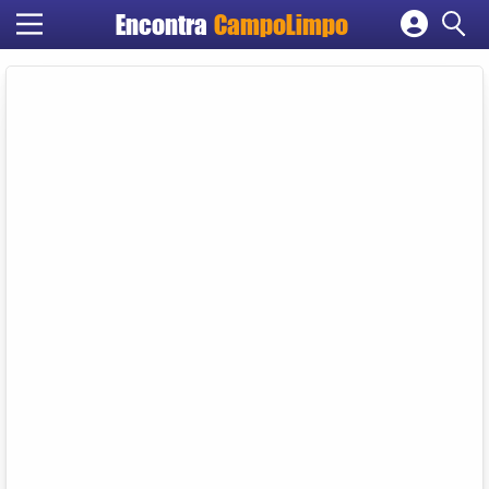
Encontra
CampoLimpo
Cadastrar empresa
Fazer login
Criar conta