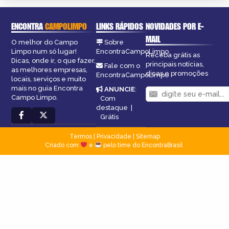
ENCONTRA
CAMPOLIMPO
LINKS RÁPIDOS
NOVIDADES POR E-
MAIL
O melhor do Campo
Sobre
Limpo num só lugar!
EncontraCampoLimpo
Receba grátis as
Dicas, onde ir, o que fazer,
principais notícias,
Fale com o
as melhores empresas,
dicas e promoções
EncontraCampoLimpo
locais, serviços e muito
mais no guia Encontra
ANUNCIE
:
Campo Limpo.
Com
destaque
|
Grátis
Termos
|
Privacidade
|
Sitemap
Criado com
e
pelo time do EncontraBrasil