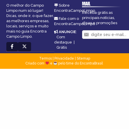
MAIL
O melhor do Campo
Sobre
Limpo num só lugar!
EncontraCampoLimpo
Receba grátis as
Dicas, onde ir, o que fazer,
principais notícias,
Fale com o
as melhores empresas,
dicas e promoções
EncontraCampoLimpo
locais, serviços e muito
mais no guia Encontra
ANUNCIE
:
Campo Limpo.
Com
destaque
|
Grátis
Termos
|
Privacidade
|
Sitemap
Criado com
e
pelo time do EncontraBrasil