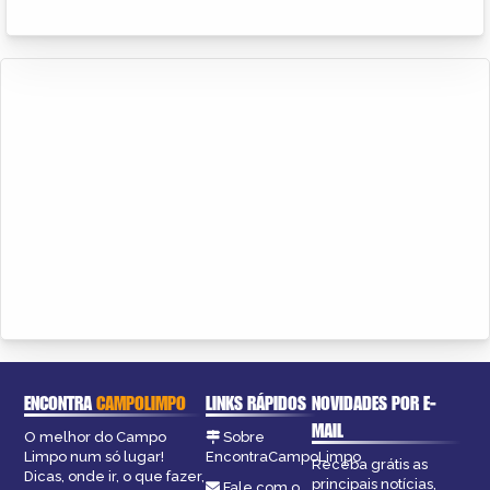
ENCONTRA
CAMPOLIMPO
LINKS RÁPIDOS
NOVIDADES POR E-
MAIL
O melhor do Campo
Sobre
Limpo num só lugar!
EncontraCampoLimpo
Receba grátis as
Dicas, onde ir, o que fazer,
principais notícias,
Fale com o