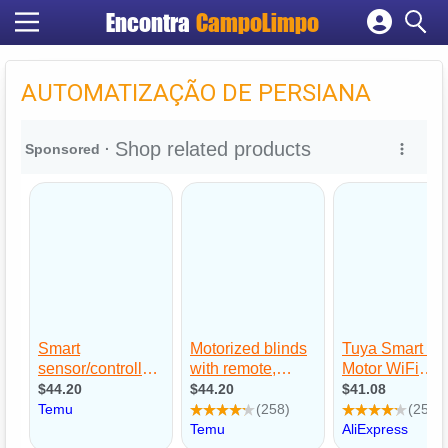
Encontra
CampoLimpo
Cadastrar empresa
Fazer login
AUTOMATIZAÇÃO DE PERSIANA
Criar conta