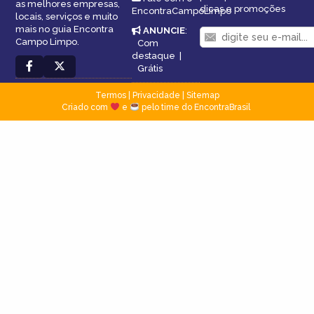
as melhores empresas,
dicas e promoções
EncontraCampoLimpo
locais, serviços e muito
mais no guia Encontra
ANUNCIE
:
Campo Limpo.
Com
destaque
|
Grátis
Termos
|
Privacidade
|
Sitemap
Criado com
e
pelo time do EncontraBrasil