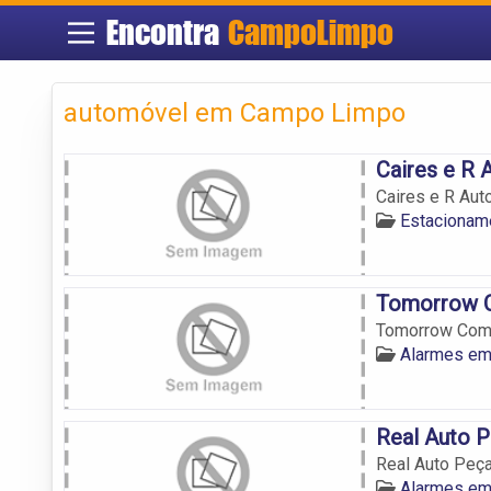
Encontra
CampoLimpo
automóvel em Campo Limpo
Caires e R
Caires e R Au
Estacionam
Tomorrow C
Tomorrow Com
Alarmes e
Real Auto 
Real Auto Peç
Alarmes e