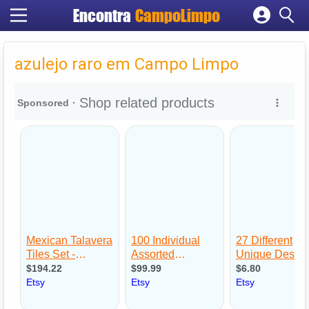
Encontra
CampoLimpo
Cadastrar empresa
Fazer login
azulejo raro em Campo Limpo
Criar conta