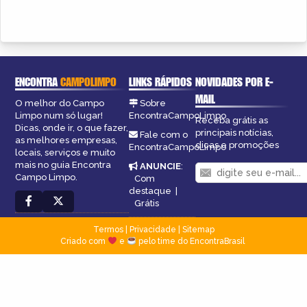
ENCONTRA
CAMPOLIMPO
LINKS RÁPIDOS
NOVIDADES POR E-
MAIL
O melhor do Campo
Sobre
Limpo num só lugar!
EncontraCampoLimpo
Receba grátis as
Dicas, onde ir, o que fazer,
principais notícias,
Fale com o
as melhores empresas,
dicas e promoções
EncontraCampoLimpo
locais, serviços e muito
mais no guia Encontra
ANUNCIE
:
Campo Limpo.
Com
destaque
|
Grátis
Termos
|
Privacidade
|
Sitemap
Criado com
e
pelo time do EncontraBrasil