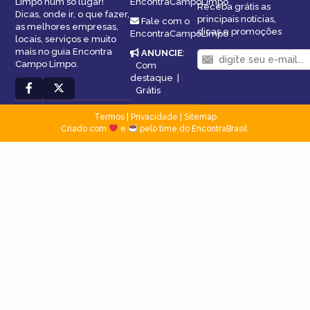
Limpo num só lugar!
EncontraCampoLimpo
Receba grátis as
Dicas, onde ir, o que fazer,
principais notícias,
Fale com o
as melhores empresas,
dicas e promoções
EncontraCampoLimpo
locais, serviços e muito
mais no guia Encontra
ANUNCIE
:
Campo Limpo.
Com
destaque
|
Grátis
Termos
|
Privacidade
|
Sitemap
Criado com
e
pelo time do EncontraBrasil