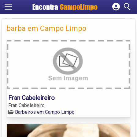
Encontra
CampoLimpo
Cadastrar empresa
Fazer login
barba em Campo Limpo
Criar conta
Fran Cabeleireiro
Fran Cabeleireiro
Barbeiros em Campo Limpo