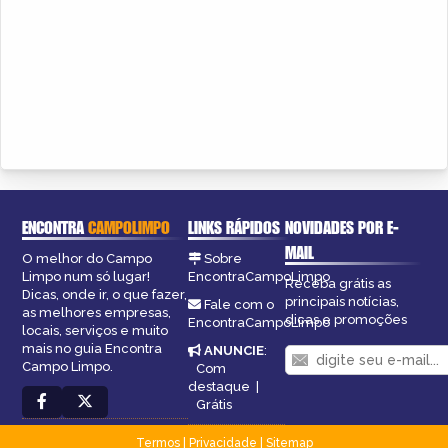
ENCONTRA
CAMPOLIMPO
LINKS RÁPIDOS
NOVIDADES POR E-
MAIL
O melhor do Campo
Sobre
Limpo num só lugar!
EncontraCampoLimpo
Receba grátis as
Dicas, onde ir, o que fazer,
principais notícias,
Fale com o
as melhores empresas,
dicas e promoções
EncontraCampoLimpo
locais, serviços e muito
mais no guia Encontra
ANUNCIE
:
Campo Limpo.
Com
destaque
|
Grátis
Termos
|
Privacidade
|
Sitemap