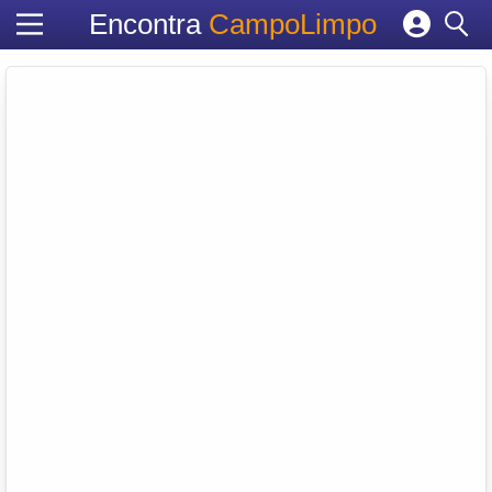
Encontra
CampoLimpo
Cadastrar empresa
Fazer login
Criar conta