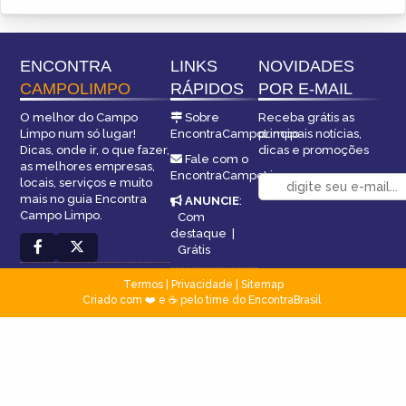
ENCONTRA
LINKS
NOVIDADES
CAMPOLIMPO
RÁPIDOS
POR E-MAIL
O melhor do Campo
Sobre
Receba grátis as
Limpo num só lugar!
EncontraCampoLimpo
principais notícias,
Dicas, onde ir, o que fazer,
dicas e promoções
Fale com o
as melhores empresas,
EncontraCampoLimpo
locais, serviços e muito
mais no guia Encontra
ANUNCIE
:
Campo Limpo.
Com
destaque
|
Grátis
Termos
|
Privacidade
|
Sitemap
Criado com ❤️ e ☕ pelo time do EncontraBrasil