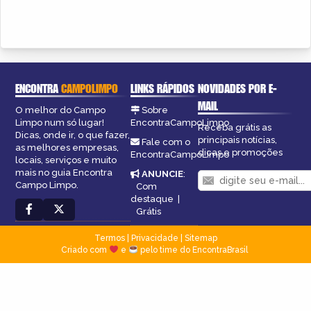
ENCONTRA
CAMPOLIMPO
LINKS RÁPIDOS
NOVIDADES POR E-
MAIL
O melhor do Campo
Sobre
Limpo num só lugar!
EncontraCampoLimpo
Receba grátis as
Dicas, onde ir, o que fazer,
principais notícias,
Fale com o
as melhores empresas,
dicas e promoções
EncontraCampoLimpo
locais, serviços e muito
mais no guia Encontra
ANUNCIE
:
Campo Limpo.
Com
destaque
|
Grátis
Termos
|
Privacidade
|
Sitemap
Criado com
e
pelo time do EncontraBrasil