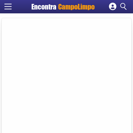
Encontra
CampoLimpo
Cadastrar empresa
Fazer login
Criar conta