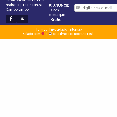
locais, serviços e muito
mais no guia Encontra
ANUNCIE
:
Campo Limpo.
Com
destaque
|
Grátis
Termos
|
Privacidade
|
Sitemap
Criado com
e
pelo time do EncontraBrasil