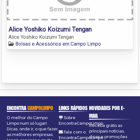
Alice Yoshiko Koizumi Tengan
Alice Yoshiko Koizumi Tengan
Bolsas e Acessórios em Campo Limpo
ENCONTRA
CAMPOLIMPO
LINKS RÁPIDOS
NOVIDADES POR E-
MAIL
O melhor do Campo
Sobre
Limpo num só lugar!
EncontraCampoLimpo
Receba grátis as
Dicas, onde ir, o que fazer,
principais notícias,
Fale com o
as melhores empresas,
dicas e promoções
EncontraCampoLimpo