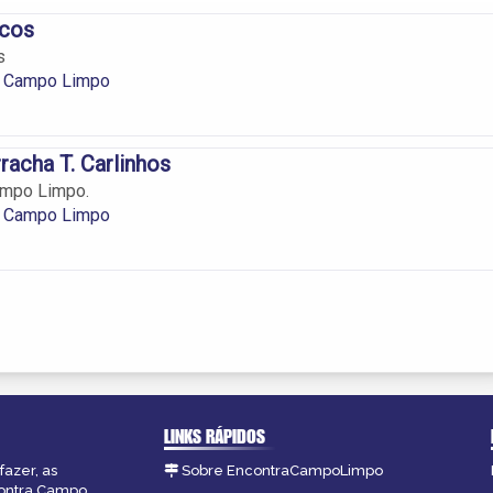
icos
s
m Campo Limpo
racha T. Carlinhos
ampo Limpo.
m Campo Limpo
LINKS RÁPIDOS
fazer, as
Sobre EncontraCampoLimpo
contra Campo