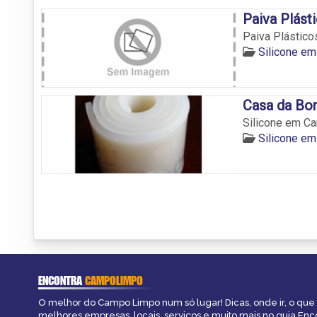
Paiva Plást
Paiva Plástico
Silicone e
Casa da Bor
Silicone em C
Silicone e
ENCONTRA
CAMPOLIMPO
O melhor do Campo Limpo num só lugar! Dicas, onde ir, o que 
melhores empresas, locais, serviços e muito mais no guia En