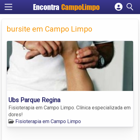
Encontra
CampoLimpo
Cadastrar empresa
Fazer login
bursite em Campo Limpo
Criar conta
Ubs Parque Regina
Fisioterapia em Campo Limpo. Clínica especializada em
dores!
Fisioterapia em Campo Limpo