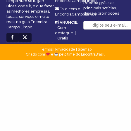
Limpo num só lugar!
EncontraCampoLimpo
Receba grátis as
Dicas, onde ir, o que fazer,
principais notícias,
Fale com o
as melhores empresas,
dicas e promoções
EncontraCampoLimpo
locais, serviços e muito
mais no guia Encontra
ANUNCIE
:
Campo Limpo.
Com
destaque
|
Grátis
Termos
|
Privacidade
|
Sitemap
Criado com
e
pelo time do EncontraBrasil