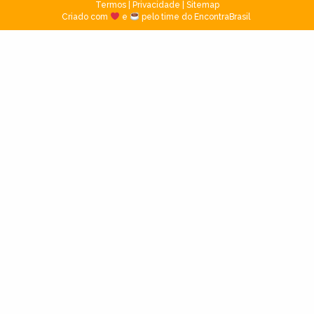
Termos
|
Privacidade
|
Sitemap
Criado com
e
pelo time do EncontraBrasil