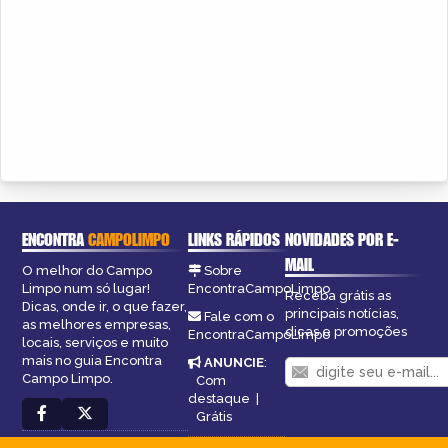
ENCONTRA
CAMPOLIMPO
LINKS RÁPIDOS
NOVIDADES POR E-
MAIL
O melhor do Campo
Sobre
Limpo num só lugar!
EncontraCampoLimpo
Receba grátis as
Dicas, onde ir, o que fazer,
principais notícias,
Fale com o
as melhores empresas,
dicas e promoções
EncontraCampoLimpo
locais, serviços e muito
mais no guia Encontra
ANUNCIE
:
Campo Limpo.
Com
destaque
|
Grátis