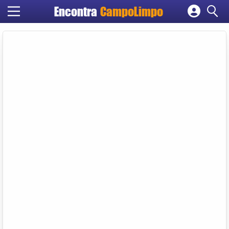
Encontra
CampoLimpo
Cadastrar empresa
Fazer login
Criar conta