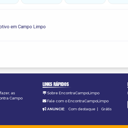
otivo em Campo Limpo
LINKS RÁPIDOS
fazer, as
Sobre EncontraCampoLimpo
contra Campo
Fale com o EncontraCampoLimpo
ANUNCIE
:
Com destaque
|
Grátis