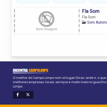
Fla Som
Fla Som
Som Autom
ENCONTRA
CAMPOLIMPO
O melhor do Campo Limpo num só lugar! Dicas, onde ir, o que 
melhores empresas, locais, serviços e muito mais no guia En
Limpo.