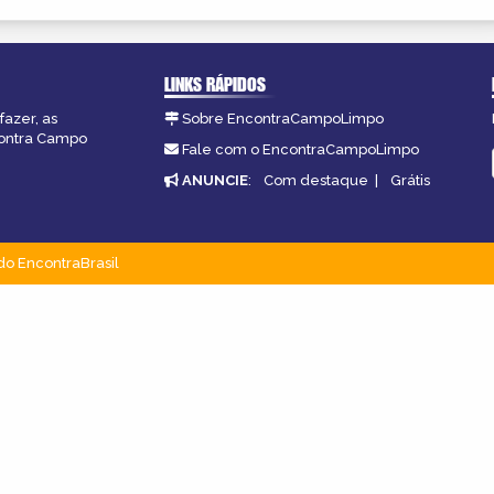
LINKS RÁPIDOS
fazer, as
Sobre EncontraCampoLimpo
contra Campo
Fale com o EncontraCampoLimpo
ANUNCIE
:
Com destaque
|
Grátis
do EncontraBrasil