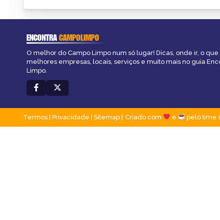
ENCONTRA
CAMPOLIMPO
O melhor do Campo Limpo num só lugar! Dicas, onde ir, o que 
melhores empresas, locais, serviços e muito mais no guia En
Limpo.
Termos
|
Privacidade
|
Sitemap
Criado com
e
pelo time 