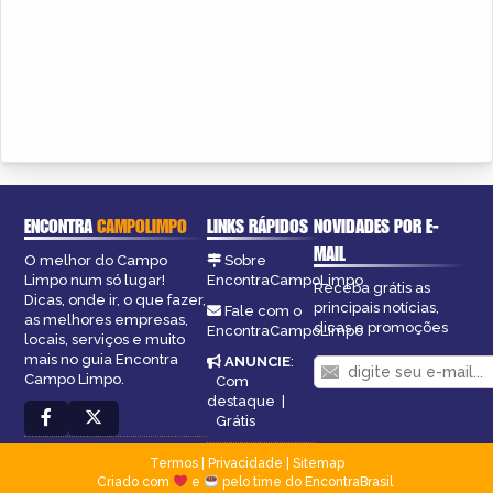
ENCONTRA
CAMPOLIMPO
LINKS RÁPIDOS
NOVIDADES POR E-
MAIL
O melhor do Campo
Sobre
Limpo num só lugar!
EncontraCampoLimpo
Receba grátis as
Dicas, onde ir, o que fazer,
principais notícias,
Fale com o
as melhores empresas,
dicas e promoções
EncontraCampoLimpo
locais, serviços e muito
mais no guia Encontra
ANUNCIE
:
Campo Limpo.
Com
destaque
|
Grátis
Termos
|
Privacidade
|
Sitemap
Criado com
e
pelo time do EncontraBrasil