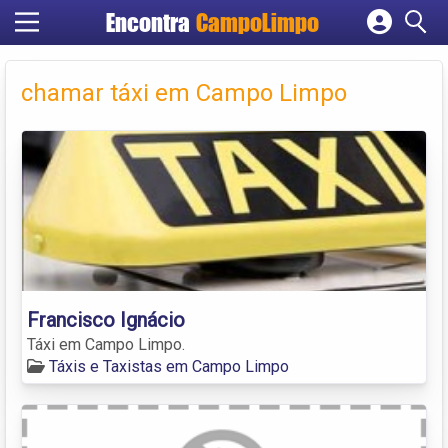
Encontra
CampoLimpo
Cadastrar empresa
Fazer login
chamar táxi em Campo Limpo
Criar conta
Francisco Ignácio
Táxi em Campo Limpo.
Táxis e Taxistas em Campo Limpo