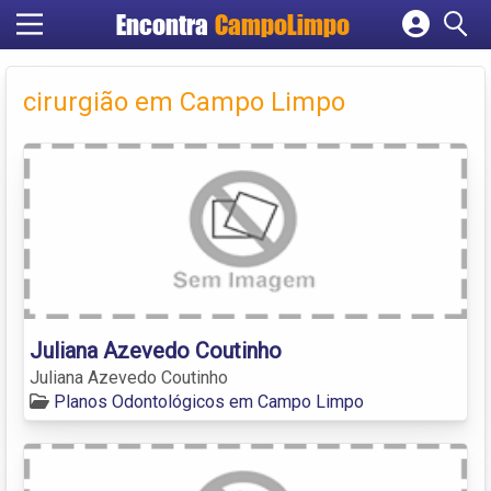
Encontra
CampoLimpo
Cadastrar empresa
Fazer login
cirurgião em Campo Limpo
Criar conta
Juliana Azevedo Coutinho
Juliana Azevedo Coutinho
Planos Odontológicos em Campo Limpo