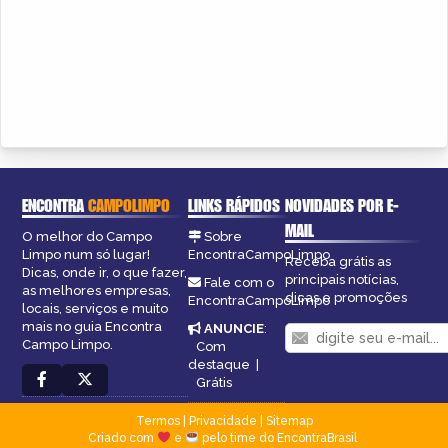
ENCONTRA
CAMPOLIMPO
LINKS RÁPIDOS
NOVIDADES POR E-
MAIL
O melhor do Campo
Sobre
Limpo num só lugar!
EncontraCampoLimpo
Receba grátis as
Dicas, onde ir, o que fazer,
principais notícias,
Fale com o
as melhores empresas,
dicas e promoções
EncontraCampoLimpo
locais, serviços e muito
mais no guia Encontra
ANUNCIE
:
Campo Limpo.
Com
destaque
|
Grátis
Termos
|
Privacidade
|
Sitemap
Criado com
e
pelo time do EncontraBrasil