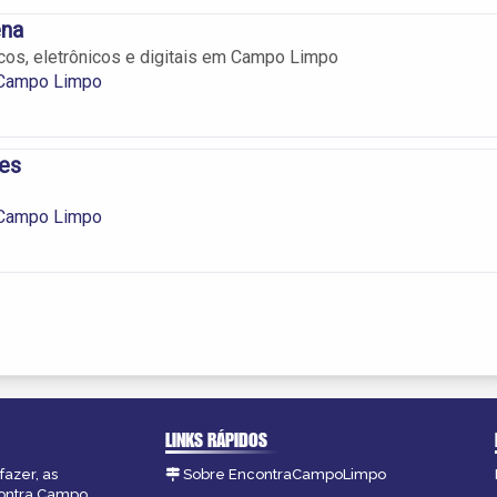
ena
os, eletrônicos e digitais em Campo Limpo
 Campo Limpo
es
 Campo Limpo
LINKS RÁPIDOS
fazer, as
Sobre EncontraCampoLimpo
contra Campo