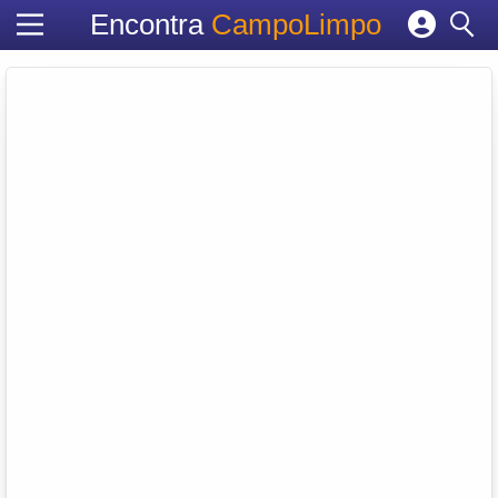
Encontra
CampoLimpo
Cadastrar empresa
Fazer login
Criar conta