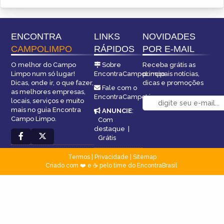
ENCONTRA
LINKS
NOVIDADES
CAMPOLIMPO
RÁPIDOS
POR E-MAIL
O melhor do Campo
Sobre
Receba grátis as
Limpo num só lugar!
EncontraCampoLimpo
principais notícias,
Dicas, onde ir, o que fazer,
dicas e promoções
Fale com o
as melhores empresas,
EncontraCampoLimpo
locais, serviços e muito
mais no guia Encontra
ANUNCIE
:
Campo Limpo.
Com
destaque
|
Grátis
Termos
|
Privacidade
|
Sitemap
Criado com ❤️ e ☕ pelo time do EncontraBrasil