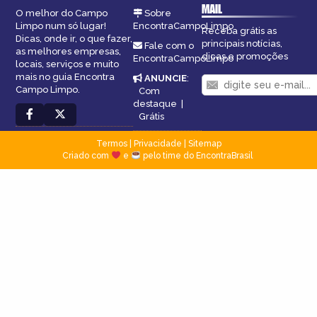
MAIL
O melhor do Campo
Sobre
Limpo num só lugar!
EncontraCampoLimpo
Receba grátis as
Dicas, onde ir, o que fazer,
principais notícias,
Fale com o
as melhores empresas,
dicas e promoções
EncontraCampoLimpo
locais, serviços e muito
mais no guia Encontra
ANUNCIE
:
Campo Limpo.
Com
destaque
|
Grátis
Termos
|
Privacidade
|
Sitemap
Criado com
e
pelo time do EncontraBrasil