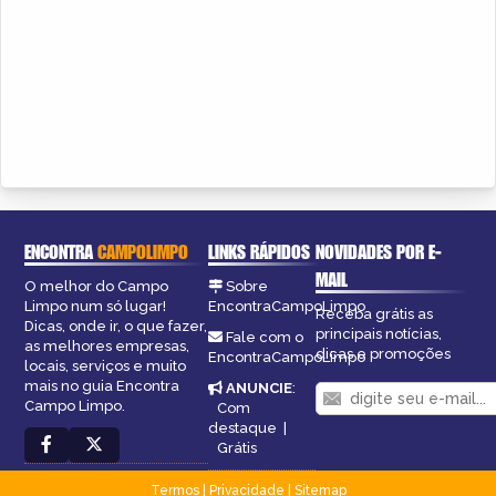
ENCONTRA
CAMPOLIMPO
LINKS RÁPIDOS
NOVIDADES POR E-
MAIL
O melhor do Campo
Sobre
Limpo num só lugar!
EncontraCampoLimpo
Receba grátis as
Dicas, onde ir, o que fazer,
principais notícias,
Fale com o
as melhores empresas,
dicas e promoções
EncontraCampoLimpo
locais, serviços e muito
mais no guia Encontra
ANUNCIE
:
Campo Limpo.
Com
destaque
|
Grátis
Termos
|
Privacidade
|
Sitemap