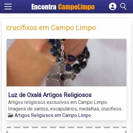
Encontra
CampoLimpo
Cadastrar empresa
Fazer login
crucifixos em Campo Limpo
Criar conta
Luz de Oxalá Artigos Religiosos
Artigos religiosos exclusivos em Campo Limpo.
Imagens de santos, escapulários, medalhas, crucifixos.
Artigos Religiosos em Campo Limpo