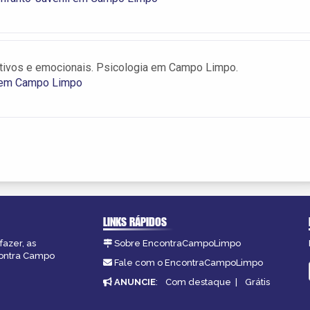
tivos e emocionais. Psicologia em Campo Limpo.
 em Campo Limpo
LINKS RÁPIDOS
fazer, as
Sobre EncontraCampoLimpo
contra Campo
Fale com o EncontraCampoLimpo
ANUNCIE
:
Com destaque
|
Grátis