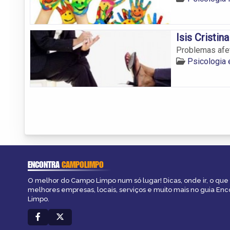
Isis Cristina
Problemas afe
Psicologia
ENCONTRA
CAMPOLIMPO
O melhor do Campo Limpo num só lugar! Dicas, onde ir, o que 
melhores empresas, locais, serviços e muito mais no guia En
Limpo.