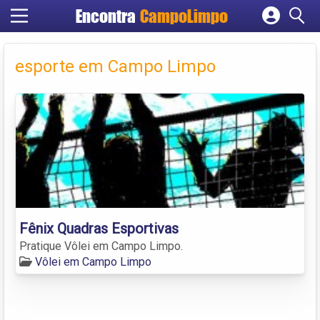
Encontra
CampoLimpo
Cadastrar empresa
Fazer login
esporte em Campo Limpo
Criar conta
Fênix Quadras Esportivas
Pratique Vôlei em Campo Limpo.
Vôlei em Campo Limpo