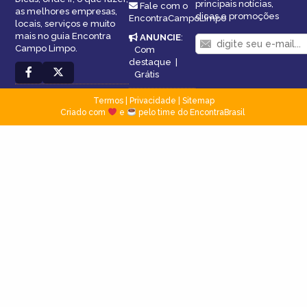
principais notícias,
Fale com o
as melhores empresas,
dicas e promoções
EncontraCampoLimpo
locais, serviços e muito
mais no guia Encontra
ANUNCIE
:
Campo Limpo.
Com
destaque
|
Grátis
Termos
|
Privacidade
|
Sitemap
Criado com
e
pelo time do EncontraBrasil