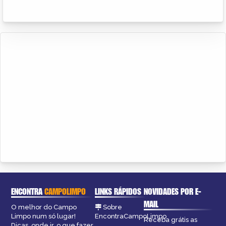
ENCONTRA
CAMPOLIMPO
LINKS RÁPIDOS
NOVIDADES POR E-
MAIL
O melhor do Campo
Sobre
Limpo num só lugar!
EncontraCampoLimpo
Receba grátis as
Dicas, onde ir, o que fazer,