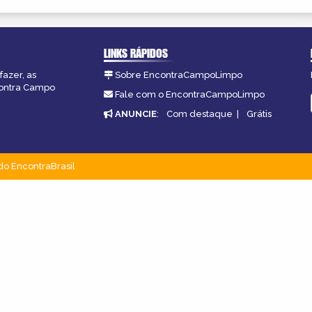
LINKS RÁPIDOS
fazer, as
Sobre EncontraCampoLimpo
contra Campo
Fale com o EncontraCampoLimpo
ANUNCIE
:
Com destaque
|
Grátis
do EncontraBrasil