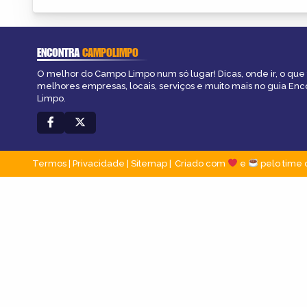
ENCONTRA
CAMPOLIMPO
O melhor do Campo Limpo num só lugar! Dicas, onde ir, o que 
melhores empresas, locais, serviços e muito mais no guia En
Limpo.
Termos
|
Privacidade
|
Sitemap
Criado com
e
pelo time 