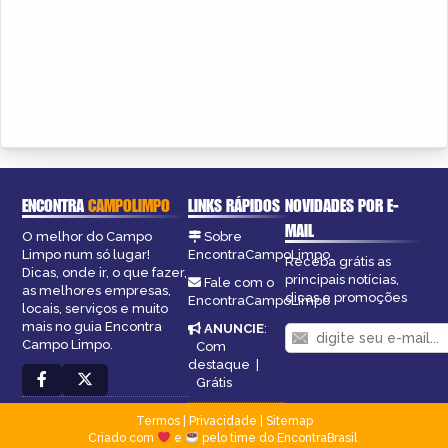
ENCONTRA
CAMPOLIMPO
LINKS RÁPIDOS
NOVIDADES POR E-
MAIL
O melhor do Campo
Sobre
Limpo num só lugar!
EncontraCampoLimpo
Receba grátis as
Dicas, onde ir, o que fazer,
principais notícias,
Fale com o
as melhores empresas,
dicas e promoções
EncontraCampoLimpo
locais, serviços e muito
mais no guia Encontra
ANUNCIE
:
Campo Limpo.
Com
destaque
|
Grátis
Termos
|
Privacidade
|
Sitemap
Criado com
e
pelo time do EncontraBrasil