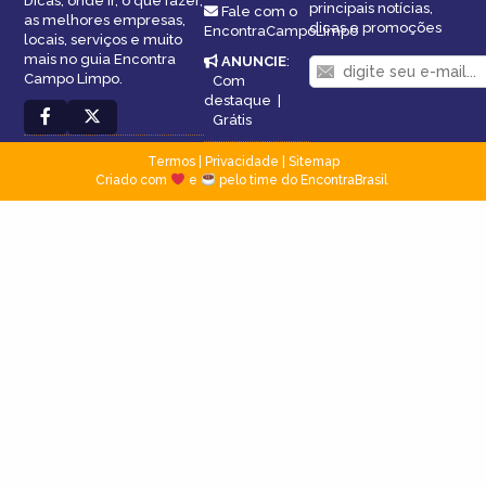
Dicas, onde ir, o que fazer,
principais notícias,
Fale com o
as melhores empresas,
dicas e promoções
EncontraCampoLimpo
locais, serviços e muito
mais no guia Encontra
ANUNCIE
:
Campo Limpo.
Com
destaque
|
Grátis
Termos
|
Privacidade
|
Sitemap
Criado com
e
pelo time do EncontraBrasil