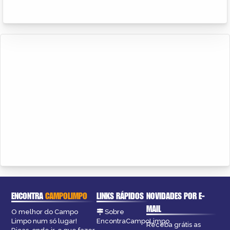
ENCONTRA
CAMPOLIMPO
LINKS RÁPIDOS
NOVIDADES POR E-
MAIL
O melhor do Campo
Sobre
Limpo num só lugar!
EncontraCampoLimpo
Receba grátis as