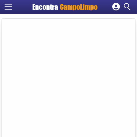
Encontra
CampoLimpo
Cadastrar empresa
Fazer login
Criar conta