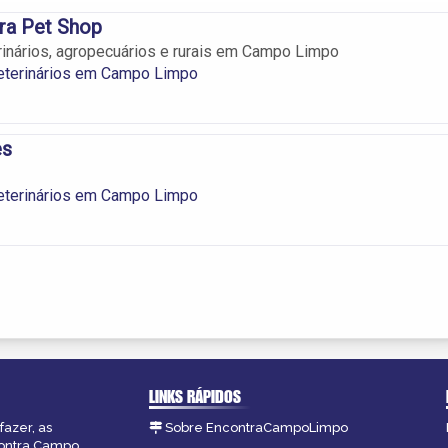
ra Pet Shop
inários, agropecuários e rurais em Campo Limpo
eterinários em Campo Limpo
es
eterinários em Campo Limpo
LINKS RÁPIDOS
fazer, as
Sobre EncontraCampoLimpo
contra Campo