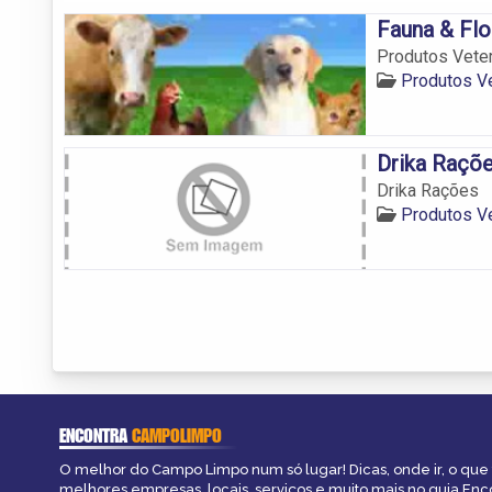
Fauna & Flo
Produtos Veter
Produtos V
Drika Raçõ
Drika Rações
Produtos V
ENCONTRA
CAMPOLIMPO
O melhor do Campo Limpo num só lugar! Dicas, onde ir, o que 
melhores empresas, locais, serviços e muito mais no guia En