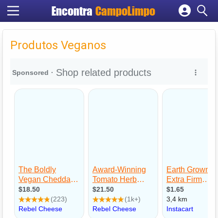
Encontra
CampoLimpo
Cadastrar empresa
Fazer login
Produtos Veganos
Criar conta