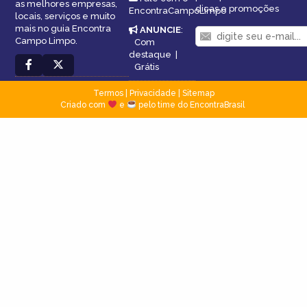
as melhores empresas,
dicas e promoções
EncontraCampoLimpo
locais, serviços e muito
mais no guia Encontra
ANUNCIE
:
Campo Limpo.
Com
destaque
|
Grátis
Termos
|
Privacidade
|
Sitemap
Criado com
e
pelo time do EncontraBrasil