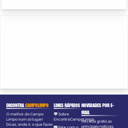
ENCONTRA
CAMPOLIMPO
LINKS RÁPIDOS
NOVIDADES POR E-
MAIL
O melhor do Campo
Sobre
Limpo num só lugar!
EncontraCampoLimpo
Receba grátis as
Dicas, onde ir, o que fazer,
principais notícias,
Fale com o