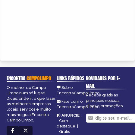
ENCONTRA
CAMPOLIMPO
LINKS RÁPIDOS
NOVIDADES POR E-
MAIL
O melhor do Campo
Sobre
Limpo num só lugar!
EncontraCampoLimpo
Receba grátis as
Dicas, onde ir, o que fazer,
principais notícias,
Fale com o
as melhores empresas,
dicas e promoções
EncontraCampoLimpo
locais, serviços e muito
mais no guia Encontra
ANUNCIE
:
Campo Limpo.
Com
destaque
|
Grátis