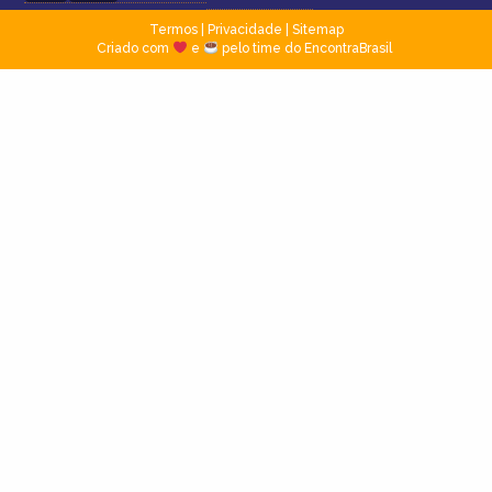
Termos
|
Privacidade
|
Sitemap
Criado com
e
pelo time do EncontraBrasil