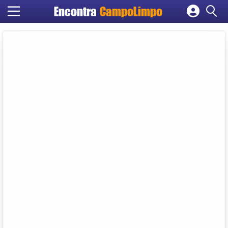
Encontra
CampoLimpo
Cadastrar empresa
Fazer login
Criar conta