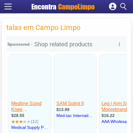
Encontra
CampoLimpo
Cadastrar empresa
Fazer login
talas em Campo Limpo
Criar conta