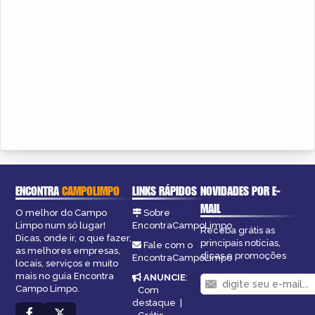
ENCONTRA
CAMPOLIMPO
LINKS RÁPIDOS
NOVIDADES POR E-
MAIL
O melhor do Campo
Sobre
Limpo num só lugar!
EncontraCampoLimpo
Receba grátis as
Dicas, onde ir, o que fazer,
principais notícias,
Fale com o
as melhores empresas,
dicas e promoções
EncontraCampoLimpo
locais, serviços e muito
mais no guia Encontra
ANUNCIE
:
Campo Limpo.
Com
destaque
|