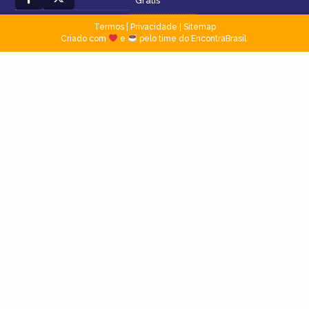
Grátis
Termos
|
Privacidade
|
Sitemap
Criado com
e
pelo time do EncontraBrasil