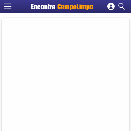
Encontra
CampoLimpo
Cadastrar empresa
Fazer login
Criar conta