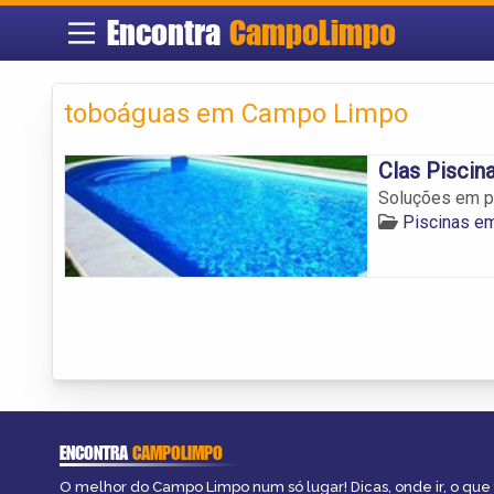
Encontra
CampoLimpo
toboáguas em Campo Limpo
Clas Piscin
Soluções em p
Piscinas e
ENCONTRA
CAMPOLIMPO
O melhor do Campo Limpo num só lugar! Dicas, onde ir, o que 