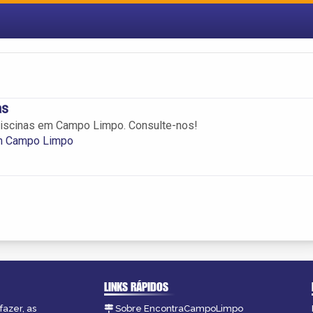
as
iscinas em Campo Limpo. Consulte-nos!
m Campo Limpo
LINKS RÁPIDOS
fazer, as
Sobre EncontraCampoLimpo