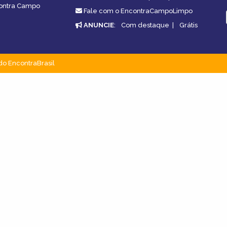
contra Campo
Fale com o EncontraCampoLimpo
ANUNCIE
:
Com destaque
|
Grátis
do EncontraBrasil