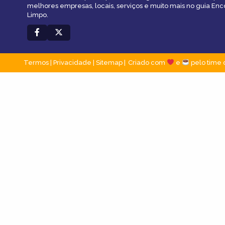
melhores empresas, locais, serviços e muito mais no guia En
Limpo.
Termos
|
Privacidade
|
Sitemap
Criado com
e
pelo time 