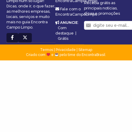
Limpo num só lugar!
EncontraCampoLimpo
Receba grátis as
Dicas, onde ir, o que fazer,
principais notícias,
Fale com o
as melhores empresas,
dicas e promoções
EncontraCampoLimpo
locais, serviços e muito
mais no guia Encontra
ANUNCIE
:
Campo Limpo.
Com
destaque
|
Grátis
Termos
|
Privacidade
|
Sitemap
Criado com
e
pelo time do EncontraBrasil