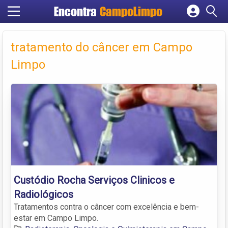
Encontra
CampoLimpo
Cadastrar empresa
Fazer login
tratamento do câncer em Campo
Criar conta
Limpo
Custódio Rocha Serviços Clinicos e
Radiológicos
Tratamentos contra o câncer com excelência e bem-
estar em Campo Limpo.