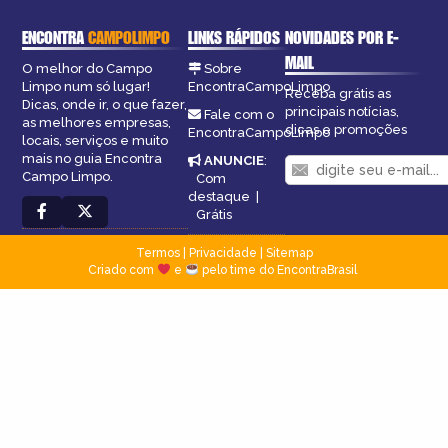
ENCONTRA
CAMPOLIMPO
LINKS RÁPIDOS
NOVIDADES POR E-
MAIL
O melhor do Campo
Sobre
Limpo num só lugar!
EncontraCampoLimpo
Receba grátis as
Dicas, onde ir, o que fazer,
principais notícias,
Fale com o
as melhores empresas,
dicas e promoções
EncontraCampoLimpo
locais, serviços e muito
mais no guia Encontra
ANUNCIE
:
Campo Limpo.
Com
destaque
|
Grátis
Termos
|
Privacidade
|
Sitemap
Criado com
e
pelo time do EncontraBrasil