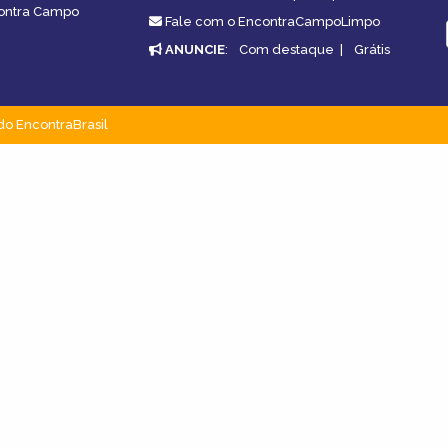
contra Campo
Fale com o EncontraCampoLimpo
ANUNCIE
:
Com destaque
|
Grátis
do EncontraBrasil