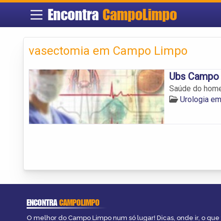
Encontra
CampoLimpo
vasectomia em Campo Limpo
Ubs Campo
Saúde do home
Urologia e
ENCONTRA
CAMPOLIMPO
O melhor do Campo Limpo num só lugar! Dicas, onde ir, o que 