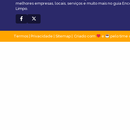
melhores empresas, locais, serviços e muito mais no guia En
Limpo.
Termos
|
Privacidade
|
Sitemap
Criado com
e
pelo time 