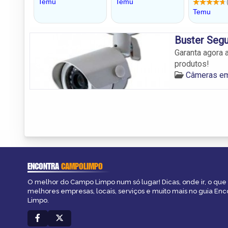
Buster Segu
Garanta agora
produtos!
Câmeras e
ENCONTRA
CAMPOLIMPO
O melhor do Campo Limpo num só lugar! Dicas, onde ir, o que 
melhores empresas, locais, serviços e muito mais no guia En
Limpo.