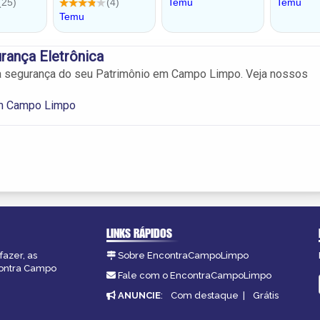
rança Eletrônica
 a segurança do seu Patrimônio em Campo Limpo. Veja nossos
m Campo Limpo
LINKS RÁPIDOS
fazer, as
Sobre EncontraCampoLimpo
contra Campo
Fale com o EncontraCampoLimpo
ANUNCIE
:
Com destaque
|
Grátis