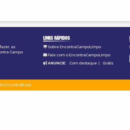
LINKS RÁPIDOS
fazer, as
Sobre EncontraCampoLimpo
contra Campo
Fale com o EncontraCampoLimpo
ANUNCIE
:
Com destaque
|
Grátis
do EncontraBrasil