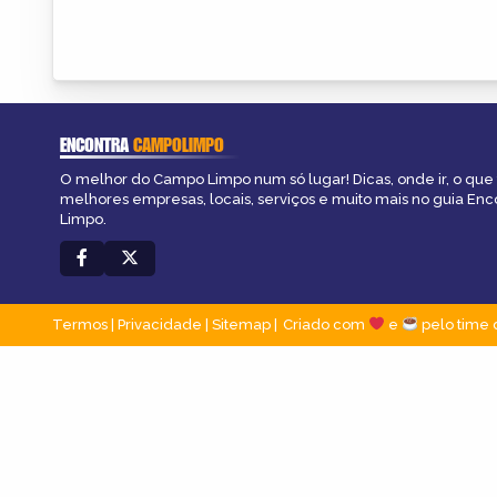
ENCONTRA
CAMPOLIMPO
O melhor do Campo Limpo num só lugar! Dicas, onde ir, o que 
melhores empresas, locais, serviços e muito mais no guia En
Limpo.
Termos
|
Privacidade
|
Sitemap
Criado com
e
pelo time 