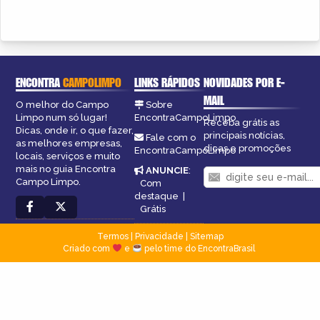
ENCONTRA
CAMPOLIMPO
LINKS RÁPIDOS
NOVIDADES POR E-
MAIL
O melhor do Campo
Sobre
Limpo num só lugar!
EncontraCampoLimpo
Receba grátis as
Dicas, onde ir, o que fazer,
principais notícias,
Fale com o
as melhores empresas,
dicas e promoções
EncontraCampoLimpo
locais, serviços e muito
mais no guia Encontra
ANUNCIE
:
Campo Limpo.
Com
destaque
|
Grátis
Termos
|
Privacidade
|
Sitemap
Criado com
e
pelo time do EncontraBrasil