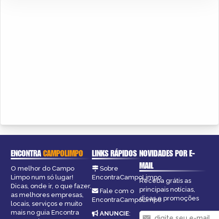
ENCONTRA
CAMPOLIMPO
LINKS RÁPIDOS
NOVIDADES POR E-
MAIL
O melhor do Campo
Sobre
Limpo num só lugar!
EncontraCampoLimpo
Receba grátis as
Dicas, onde ir, o que fazer,
principais notícias,
Fale com o
as melhores empresas,
dicas e promoções
EncontraCampoLimpo
locais, serviços e muito
mais no guia Encontra
ANUNCIE
: