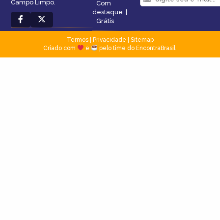
Campo Limpo.
Com
destaque
|
Grátis
Termos
|
Privacidade
|
Sitemap
Criado com
e
pelo time do EncontraBrasil